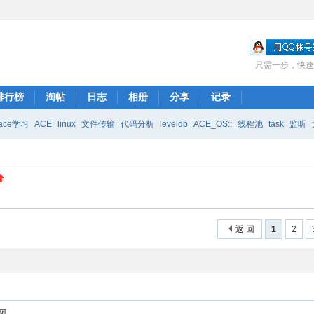
只需一步，快速
排行榜
淘帖
日志
相册
分享
记录
ace学习
ACE
linux
文件传输
代码分析
leveldb
ACE_OS::
线程池
task
监听
安装方法
freeeyes
返 回
1
2
事啊。