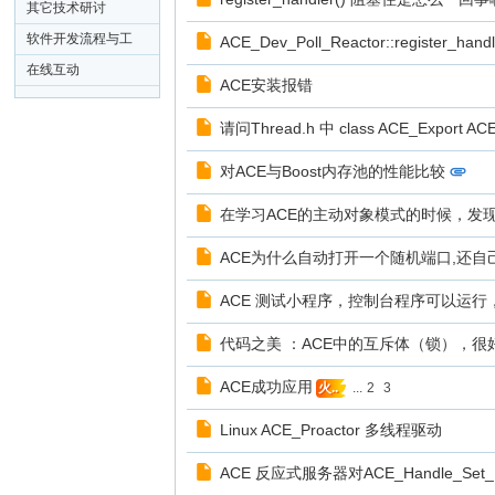
其它技术研讨
软件开发流程与工
ACE_Dev_Poll_Reactor::register_
具
在线互动
ACE安装报错
请问Thread.h 中 class ACE_Expor
对ACE与Boost内存池的性能比较
在学习ACE的主动对象模式的时候，发现ACE
ACE为什么自动打开一个随机端口,还自
ACE 测试小程序，控制台程序可以运行
代码之美 ：ACE中的互斥体（锁），
ACE成功应用
...
2
3
火..
Linux ACE_Proactor 多线程驱动
ACE 反应式服务器对ACE_Handle_Set_I