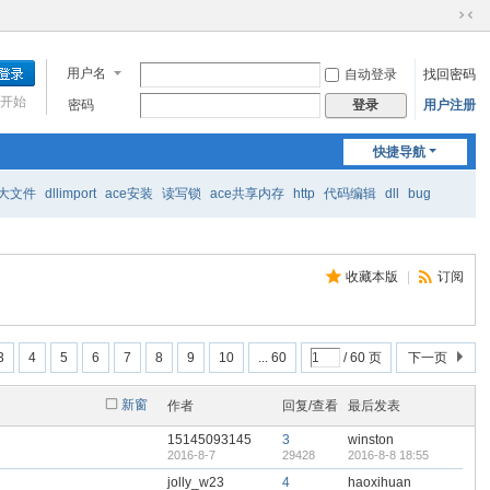
切
换
到
用户名
自动登录
找回密码
窄
开始
密码
用户注册
登录
版
快捷导航
大文件
dllimport
ace安装
读写锁
ace共享内存
http
代码编辑
dll
bug
收藏本版
|
订阅
3
4
5
6
7
8
9
10
... 60
/ 60 页
下一页
新窗
作者
回复/查看
最后发表
15145093145
3
winston
2016-8-7
29428
2016-8-8 18:55
jolly_w23
4
haoxihuan