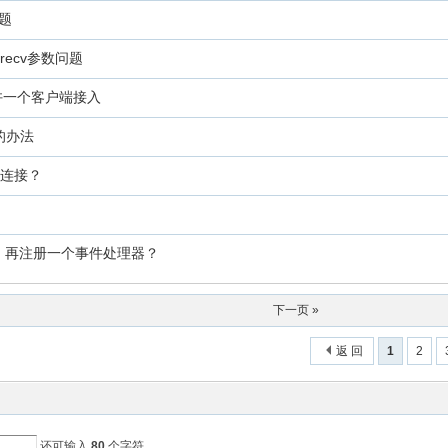
问题
n及recv参数问题
许一个客户端接入
的办法
经连接？
之后，再注册一个事件处理器？
下一页 »
返 回
1
2
还可输入
80
个字符