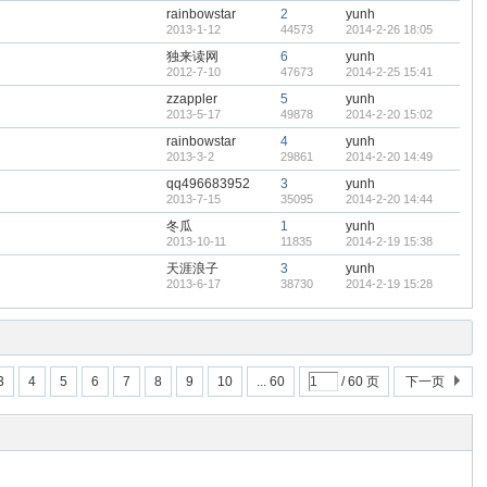
rainbowstar
2
yunh
2013-1-12
44573
2014-2-26 18:05
独来读网
6
yunh
2012-7-10
47673
2014-2-25 15:41
zzappler
5
yunh
2013-5-17
49878
2014-2-20 15:02
rainbowstar
4
yunh
2013-3-2
29861
2014-2-20 14:49
qq496683952
3
yunh
2013-7-15
35095
2014-2-20 14:44
冬瓜
1
yunh
2013-10-11
11835
2014-2-19 15:38
天涯浪子
3
yunh
2013-6-17
38730
2014-2-19 15:28
3
4
5
6
7
8
9
10
... 60
/ 60 页
下一页