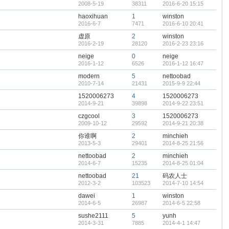
2008-5-19
38311
2016-6-20 15:15
haoxihuan
1
winston
2016-6-7
7471
2016-6-10 20:41
虚原
2
winston
2016-2-19
28120
2016-2-23 23:16
neige
0
neige
2016-1-12
6526
2016-1-12 16:47
modern
5
nettoobad
2010-7-14
21431
2015-9-9 22:44
1520006273
4
1520006273
2014-9-21
39898
2014-9-22 23:51
czgcool
3
1520006273
2009-10-12
29592
2014-9-21 20:38
你谁啊
2
minchieh
2013-5-3
29401
2014-8-25 21:56
nettoobad
2
minchieh
2014-6-7
15235
2014-8-25 01:04
nettoobad
21
码农人士
2012-3-2
103523
2014-7-10 14:54
dawei
1
winston
2014-6-5
26987
2014-6-5 22:58
sushe2111
5
yunh
2014-3-31
7885
2014-4-1 14:47