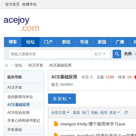
设为首页
收藏本站
博客
论坛
门户
群组
导读
家园
广播
热搜:
帖子
搜
»
论坛
›
ACE开发
›
ACE基础应用
ace
索
A
ACE基础应用
版块导航
今日:
0
|
主题:
1190
|
排名:
16
C
版主:
modern
ACE开发
E
业内新闻与评论
发新帖
D
ACE基础应用
ev
ACE综合应用
全部主题
最新
热门
热帖
精华
更多
el
开发心得和读书笔记
mangos trinity 哪个能用来学习ace
op
开发基础
er
register_handler() 阻塞住是怎么一回