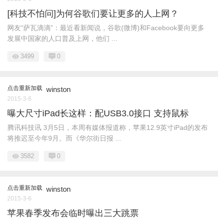
[科技不怕问]为何谷歌们要让更多的人上网？
网友“萨瓦滴滴”：最近看新闻说，谷歌(微博)和Facebook要向更多
发展中国家的人口普及上网，他们 ...
3499
0
点击重新加载
winston
2015-3-6
曝大尺寸iPad长这样：配USB3.0接口 支持鼠标
腾讯科技讯 3月5日，本周有媒体报道称，苹果12.9英寸iPad的发布
将推迟至今年9月。而《华尔街日报 ...
3582
0
点击重新加载
winston
2015-3-6
苹果春季发布会临时曝出三大跳票