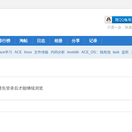
只需一步，快速
排行榜
淘帖
日志
相册
分享
记录
ace学习
ACE
linux
文件传输
代码分析
leveldb
ACE_OS::
线程池
task
监听
安装方法
freeeyes
请先登录后才能继续浏览