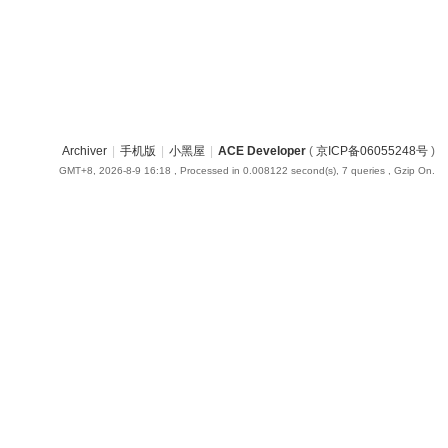
Archiver
|
手机版
|
小黑屋
|
ACE Developer
(
京ICP备06055248号
)
GMT+8, 2026-8-9 16:18
, Processed in 0.008122 second(s), 7 queries , Gzip On.