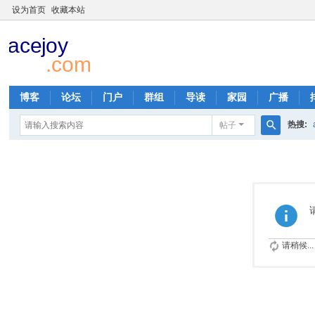
设为首页
收藏本站
博客
论坛
门户
群组
导读
家园
广播
热搜:
帖子
搜
ace
索
请稍候...