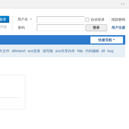
切
换
到
用户名
自动登录
找回密码
窄
开始
密码
用户注册
登录
版
快捷导航
大文件
dllimport
ace安装
读写锁
ace共享内存
http
代码编辑
dll
bug